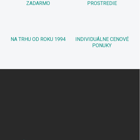
ZADARMO
PROSTREDIE
NA TRHU OD ROKU 1994
INDIVIDUÁLNE CENOVÉ
PONUKY
Z
á
p
ä
t
i
e