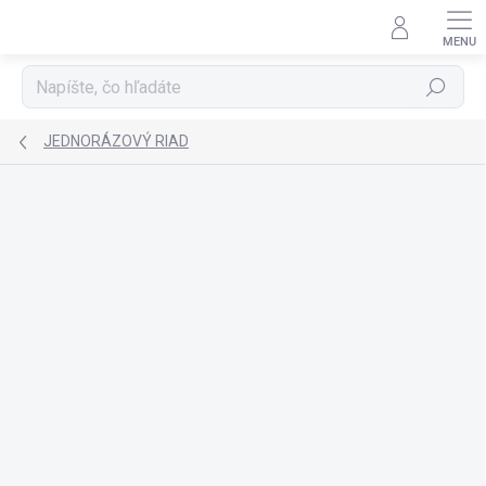
Prejsť
na
obsah
Hľadať
JEDNORÁZOVÝ RIAD