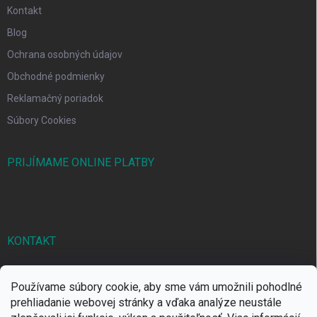
Kontakt
Blog
Ochrana osobných údajov
Obchodné podmienky
Reklamačný poriadok
Súbory Cookies
PRIJÍMAME ONLINE PLATBY
KONTAKT
markbal
@
markbal.sk
Používame súbory cookie, aby sme vám umožnili pohodlné
0905/458 656
prehliadanie webovej stránky a vďaka analýze neustále