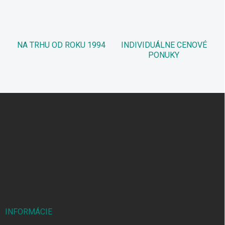
NA TRHU OD ROKU 1994
INDIVIDUÁLNE CENOVÉ
PONUKY
Z
á
p
ä
t
i
e
INFORMÁCIE