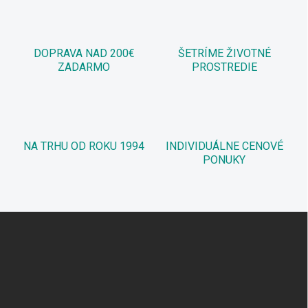
DOPRAVA NAD 200€
ŠETRÍME ŽIVOTNÉ
ZADARMO
PROSTREDIE
NA TRHU OD ROKU 1994
INDIVIDUÁLNE CENOVÉ
PONUKY
Z
á
p
ä
t
i