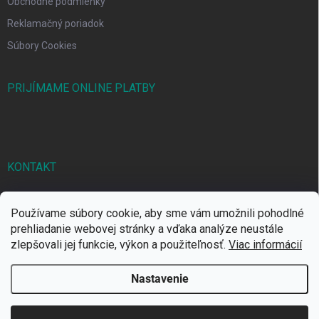
Obchodné podmienky
Reklamačný poriadok
Súbory Cookies
PRIJÍMAME ONLINE PLATBY
KONTAKT
markbal
@
markbal.sk
Používame súbory cookie, aby sme vám umožnili pohodlné
0905/458 656
prehliadanie webovej stránky a vďaka analýze neustále
zlepšovali jej funkcie, výkon a použiteľnosť.
Viac informácií
MARK bal sro
Nastavenie
Copyright 2026
MARKBAL.SK
. Všetky práva vyhradené.