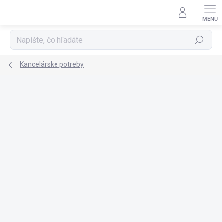
Prejsť
na
obsah
Hľadať
Kancelárske potreby