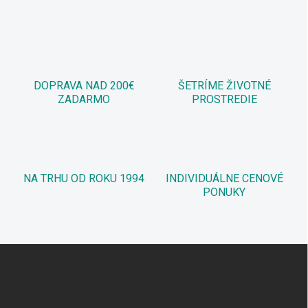
DOPRAVA NAD 200€
ŠETRÍME ŽIVOTNÉ
ZADARMO
PROSTREDIE
NA TRHU OD ROKU 1994
INDIVIDUÁLNE CENOVÉ
PONUKY
Z
á
p
ä