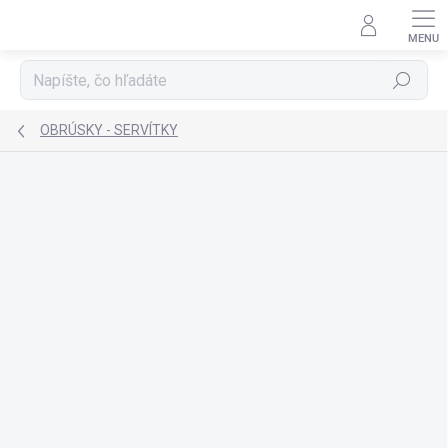
Prejsť
na
obsah
Hľadať
OBRÚSKY - SERVÍTKY