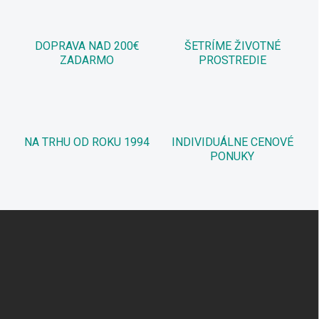
DOPRAVA NAD 200€
ŠETRÍME ŽIVOTNÉ
ZADARMO
PROSTREDIE
NA TRHU OD ROKU 1994
INDIVIDUÁLNE CENOVÉ
PONUKY
Z
á
p
ä
t
i
e