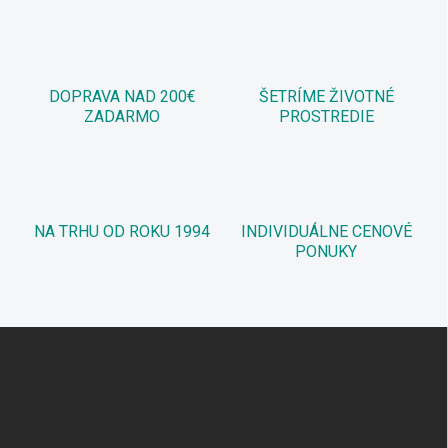
DOPRAVA NAD 200€
ŠETRÍME ŽIVOTNÉ
ZADARMO
PROSTREDIE
NA TRHU OD ROKU 1994
INDIVIDUÁLNE CENOVÉ
PONUKY
Z
á
p
ä
t
i