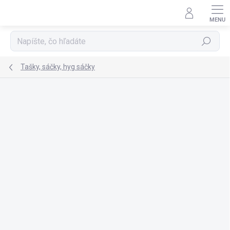
Prejsť
na
obsah
Hľadať
Tašky, sáčky, hyg sáčky