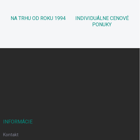
NA TRHU OD ROKU 1994
INDIVIDUÁLNE CENOVÉ
PONUKY
Z
á
p
ä
t
i
e
INFORMÁCIE
Kontakt