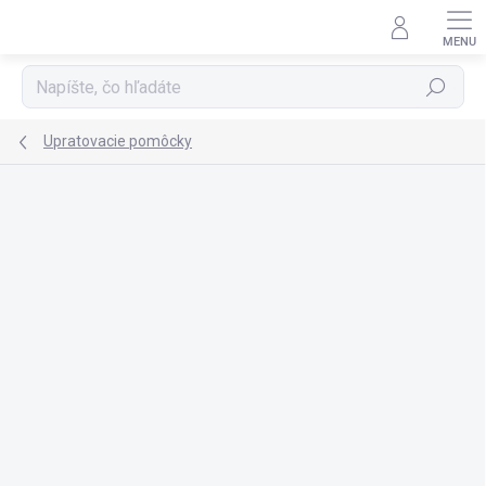
Prejsť
na
obsah
Hľadať
Upratovacie pomôcky