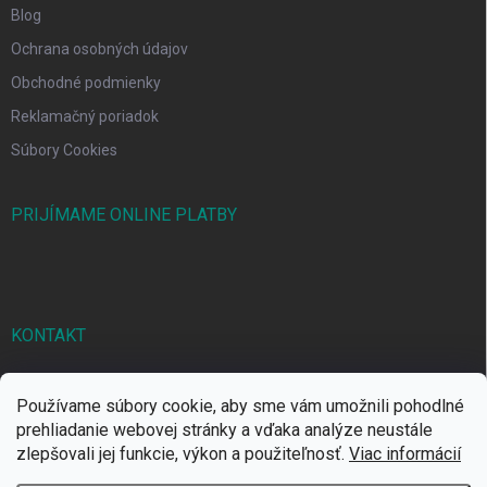
Blog
Ochrana osobných údajov
Obchodné podmienky
Reklamačný poriadok
Súbory Cookies
PRIJÍMAME ONLINE PLATBY
KONTAKT
markbal
@
markbal.sk
Používame súbory cookie, aby sme vám umožnili pohodlné
0905/458 656
prehliadanie webovej stránky a vďaka analýze neustále
zlepšovali jej funkcie, výkon a použiteľnosť.
Viac informácií
MARK bal sro