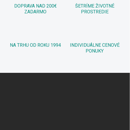
DOPRAVA NAD 200€
ŠETRÍME ŽIVOTNÉ
ZADARMO
PROSTREDIE
NA TRHU OD ROKU 1994
INDIVIDUÁLNE CENOVÉ
PONUKY
Z
á
p
ä
t
i
e