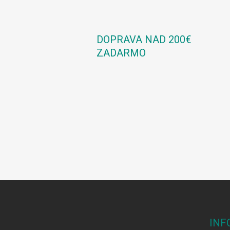
DOPRAVA NAD 200€
ZADARMO
Z
á
p
ä
INF