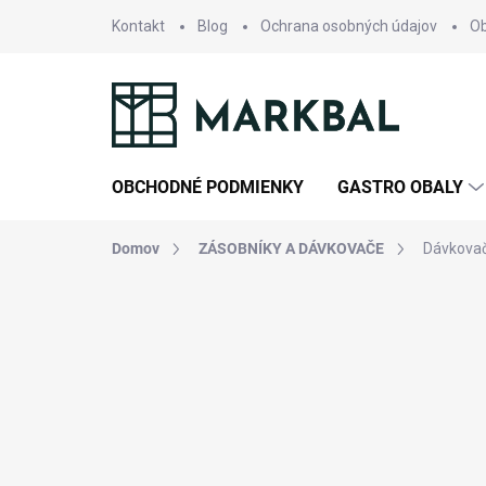
Prejsť
Kontakt
Blog
Ochrana osobných údajov
O
na
obsah
OBCHODNÉ PODMIENKY
GASTRO OBALY
Domov
ZÁSOBNÍKY A DÁVKOVAČE
Dávkovač