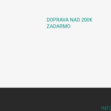
DOPRAVA NAD 200€
ZADARMO
Z
á
p
ä
INF