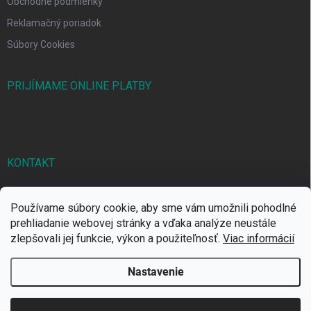
Obchodné podmienky
Reklamačný poriadok
Súbory Cookies
PRIJÍMAME ONLINE PLATBY
KONTAKT
markbal
@
markbal.sk
Používame súbory cookie, aby sme vám umožnili pohodlné
0905/458 656
prehliadanie webovej stránky a vďaka analýze neustále
zlepšovali jej funkcie, výkon a použiteľnosť.
Viac informácií
MARK bal sro
Nastavenie
Copyright 2026
MARKBAL.SK
. Všetky práva vyhradené.