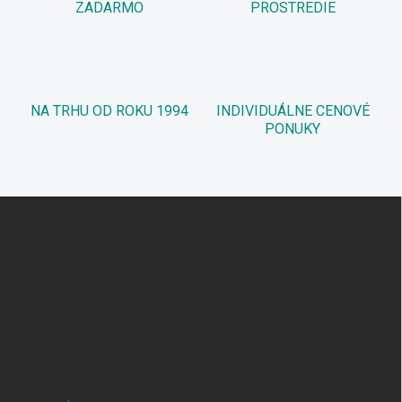
ZADARMO
PROSTREDIE
NA TRHU OD ROKU 1994
INDIVIDUÁLNE CENOVÉ
PONUKY
Z
á
p
ä
t
i
e