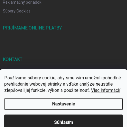
Reklamačný poriadok
Súbory Cookies
PRIJÍMAME ONLINE PLATBY
KONTAKT
markbal
@
markbal.sk
Používame súbory cookie, aby sme vám umožnili pohodlné
0905/458 656
prehliadanie webovej stránky a vďaka analýze neustále
zlepšovali jej funkcie, výkon a použiteľnosť.
Viac informácií
MARK bal sro
Nastavenie
Copyright 2026
MARKBAL.SK
. Všetky práva vyhradené.
Súhlasím