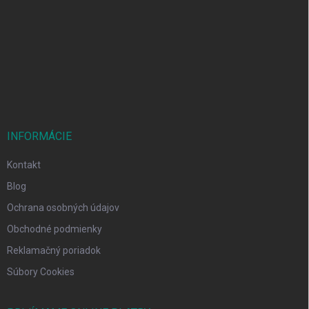
p
ä
t
i
e
INFORMÁCIE
Kontakt
Blog
Ochrana osobných údajov
Obchodné podmienky
Reklamačný poriadok
Súbory Cookies