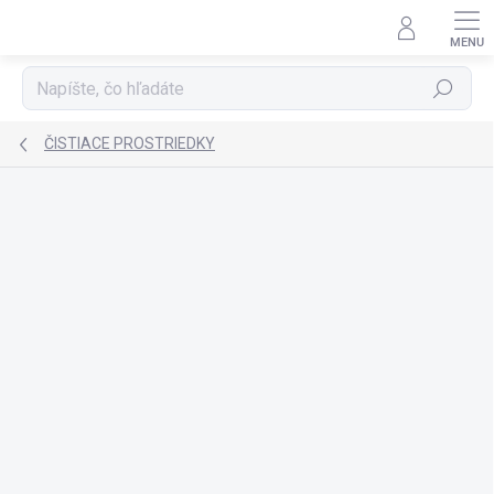
Prejsť
na
obsah
Hľadať
ČISTIACE PROSTRIEDKY