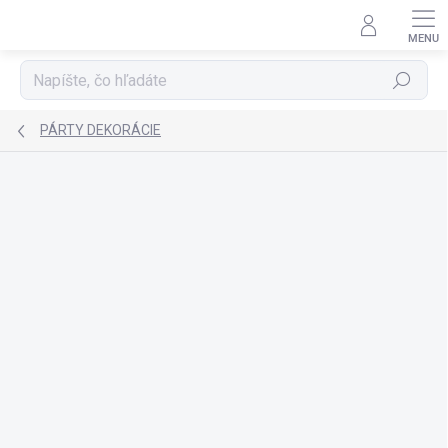
Prejsť
na
obsah
Hľadať
PÁRTY DEKORÁCIE