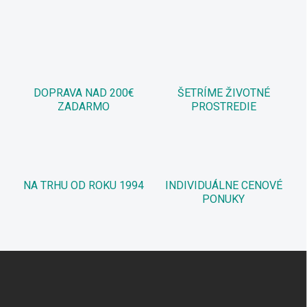
DOPRAVA NAD 200€
ŠETRÍME ŽIVOTNÉ
ZADARMO
PROSTREDIE
NA TRHU OD ROKU 1994
INDIVIDUÁLNE CENOVÉ
PONUKY
Z
á
p
ä