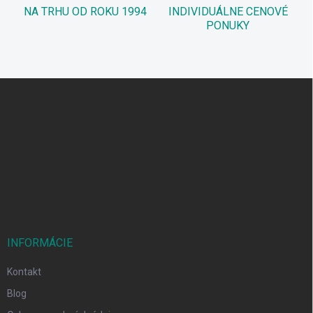
NA TRHU OD ROKU 1994
INDIVIDUÁLNE CENOVÉ
PONUKY
Z
á
p
ä
t
i
e
INFORMÁCIE
Kontakt
Blog