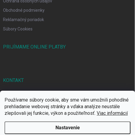
Ochrana osobných údajov
Obchodné podmienky
Reklamačný poriadok
Súbory Cookies
PRIJÍMAME ONLINE PLATBY
KONTAKT
markbal
@
markbal.sk
Používame súbory cookie, aby sme vám umožnili pohodlné
0905/458 656
prehliadanie webovej stránky a vďaka analýze neustále
zlepšovali jej funkcie, výkon a použiteľnosť.
Viac informácií
MARK bal sro
Nastavenie