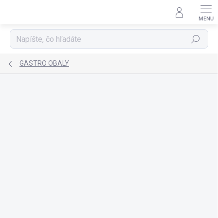
Prejsť
na
obsah
Hľadať
GASTRO OBALY