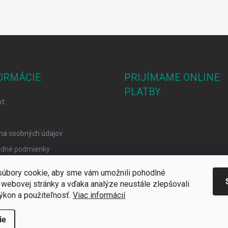
ORMÁCIE
PRIJÍMAME ONLINE
PLATBY
kt
na osobných údajov
dné podmienky
mačný poriadok
úbory cookie, aby sme vám umožnili pohodlné
y Cookies
 webovej stránky a vďaka analýze neustále zlepšovali
 výkon a použiteľnosť.
Viac informácií
ie