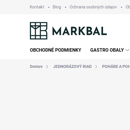
Prejsť
Kontakt
Blog
Ochrana osobných údajov
O
na
obsah
OBCHODNÉ PODMIENKY
GASTRO OBALY
Domov
JEDNORÁZOVÝ RIAD
POHÁRE A PO