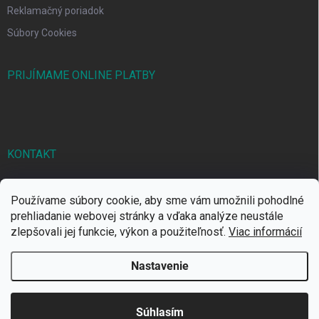
Reklamačný poriadok
Súbory Cookies
PRIJÍMAME ONLINE PLATBY
KONTAKT
markbal
@
markbal.sk
Používame súbory cookie, aby sme vám umožnili pohodlné
0905/458 656
prehliadanie webovej stránky a vďaka analýze neustále
zlepšovali jej funkcie, výkon a použiteľnosť.
Viac informácií
MARK bal sro
Nastavenie
Copyright 2026
MARKBAL.SK
. Všetky práva vyhradené.
Súhlasím