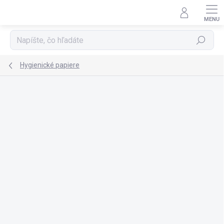
Prejsť
na
obsah
Hľadať
Hygienické papiere