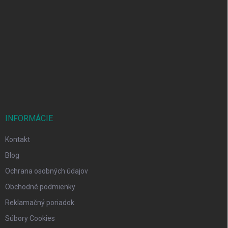
Z
á
p
ä
t
i
e
INFORMÁCIE
Kontakt
Blog
Ochrana osobných údajov
Obchodné podmienky
Reklamačný poriadok
Súbory Cookies