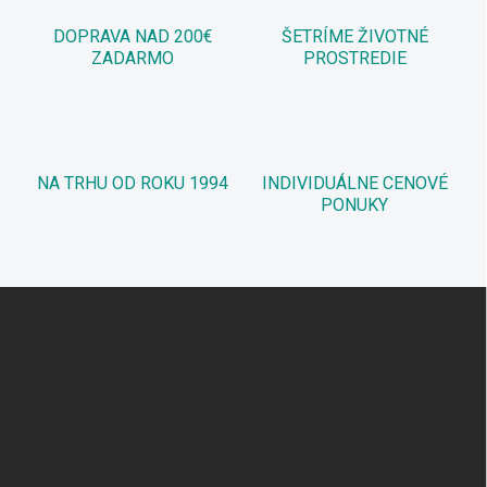
DOPRAVA NAD 200€
ŠETRÍME ŽIVOTNÉ
ZADARMO
PROSTREDIE
NA TRHU OD ROKU 1994
INDIVIDUÁLNE CENOVÉ
PONUKY
Z
á
p
ä
t
i
e