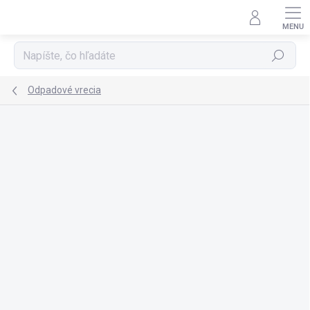
Prejsť
na
obsah
Hľadať
Odpadové vrecia