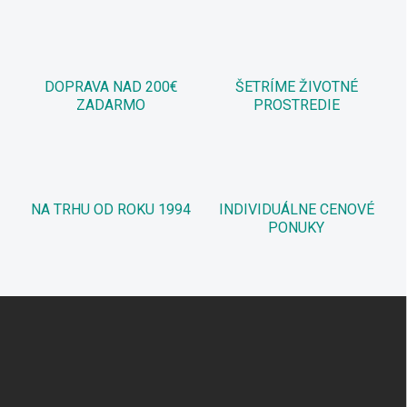
DOPRAVA NAD 200€
ŠETRÍME ŽIVOTNÉ
ZADARMO
PROSTREDIE
NA TRHU OD ROKU 1994
INDIVIDUÁLNE CENOVÉ
PONUKY
Z
á
p
ä
t
i