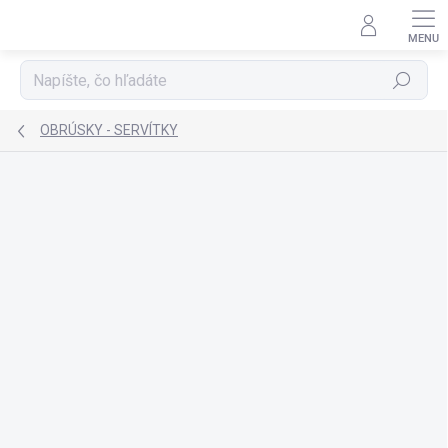
Prejsť
na
obsah
Hľadať
OBRÚSKY - SERVÍTKY