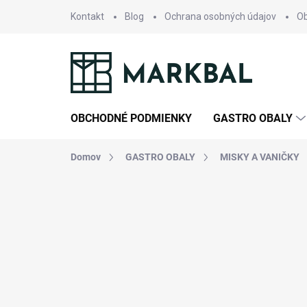
Prejsť
Kontakt
Blog
Ochrana osobných údajov
O
na
obsah
OBCHODNÉ PODMIENKY
GASTRO OBALY
Domov
GASTRO OBALY
MISKY A VANIČKY