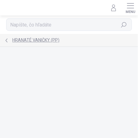
Prejsť
na
obsah
Hľadať
HRANATÉ VANIČKY (PP)