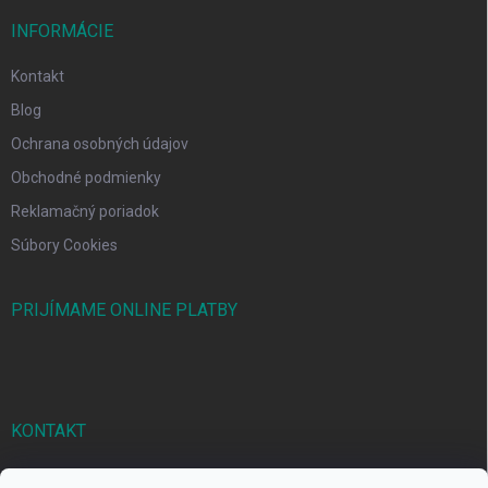
INFORMÁCIE
Kontakt
Blog
Ochrana osobných údajov
Obchodné podmienky
Reklamačný poriadok
Súbory Cookies
PRIJÍMAME ONLINE PLATBY
KONTAKT
markbal
@
markbal.sk