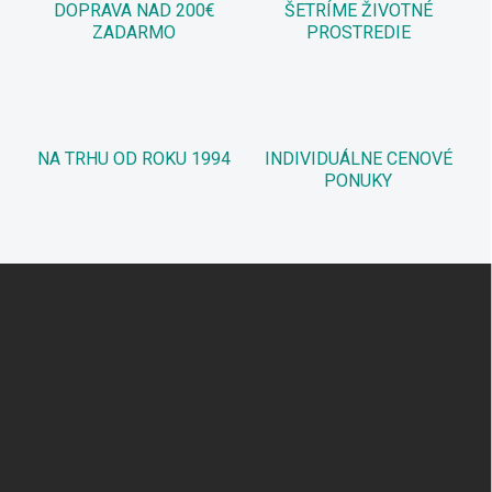
DOPRAVA NAD 200€
ŠETRÍME ŽIVOTNÉ
ZADARMO
PROSTREDIE
NA TRHU OD ROKU 1994
INDIVIDUÁLNE CENOVÉ
PONUKY
Z
á
p
ä
t
i
e