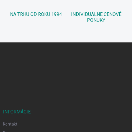
NA TRHU OD ROKU 1994
INDIVIDUÁLNE CENOVÉ
PONUKY
Z
á
p
ä
t
i
e
INFORMÁCIE
Kontakt