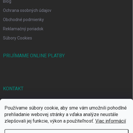
Blog
Ochrana osobných údajov
Obchodné podmienky
Reklamačný poriadok
Súbory Cookies
PRIJÍMAME ONLINE PLATBY
KONTAKT
markbal
@
markbal.sk
Používame súbory cookie, aby sme vám umožnili pohodlné
0905/458 656
prehliadanie webovej stránky a vďaka analýze neustále
zlepšovali jej funkcie, výkon a použiteľnosť.
Viac informácií
MARK bal sro