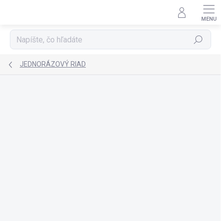
Prejsť
na
obsah
Hľadať
JEDNORÁZOVÝ RIAD