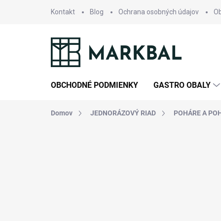
Prejsť
Kontakt
Blog
Ochrana osobných údajov
O
na
obsah
OBCHODNÉ PODMIENKY
GASTRO OBALY
Domov
JEDNORÁZOVÝ RIAD
POHÁRE A PO