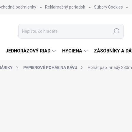
bchodné podmienky
Reklamačný poriadok
Súbory Cookies
Hľadať
JEDNORÁZOVÝ RIAD
HYGIENA
ZÁSOBNÍKY A D
HÁRIKY
PAPIEROVÉ POHÁE NA KÁVU
Pohár pap. hnedý 280ml