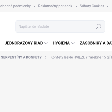
bchodné podmienky
Reklamačný poriadok
Súbory Cookies
Hľadať
JEDNORÁZOVÝ RIAD
HYGIENA
ZÁSOBNÍKY A D
SERPENTÍNY A KONFETY
Konfety lesklé HVIEZDY farebné 15 g [1 