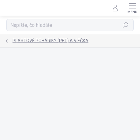
Prejsť
na
obsah
Hľadať
PLASTOVÉ POHÁRIKY (PET) A VIEČKA