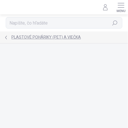
Prejsť
na
obsah
Hľadať
PLASTOVÉ POHÁRIKY (PET) A VIEČKA