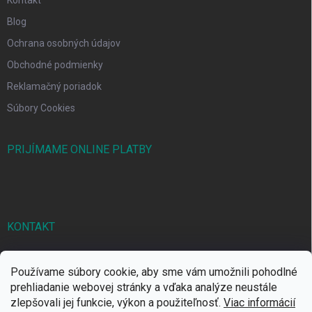
Blog
Ochrana osobných údajov
Obchodné podmienky
Reklamačný poriadok
Súbory Cookies
PRIJÍMAME ONLINE PLATBY
KONTAKT
markbal
@
markbal.sk
Používame súbory cookie, aby sme vám umožnili pohodlné
0905/458 656
prehliadanie webovej stránky a vďaka analýze neustále
zlepšovali jej funkcie, výkon a použiteľnosť.
Viac informácií
MARK bal sro