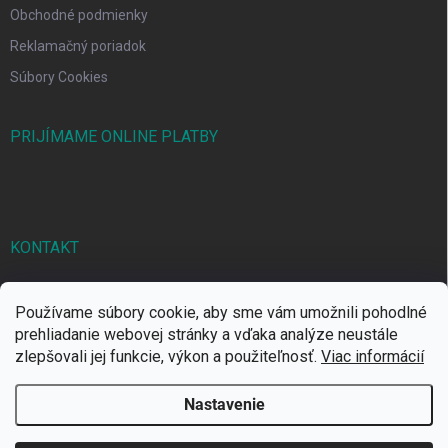
Obchodné podmienky
Reklamačný poriadok
Súbory Cookies
PRIJÍMAME ONLINE PLATBY
KONTAKT
markbal
@
markbal.sk
Používame súbory cookie, aby sme vám umožnili pohodlné
0905/458 656
prehliadanie webovej stránky a vďaka analýze neustále
zlepšovali jej funkcie, výkon a použiteľnosť.
Viac informácií
MARK bal sro
Nastavenie