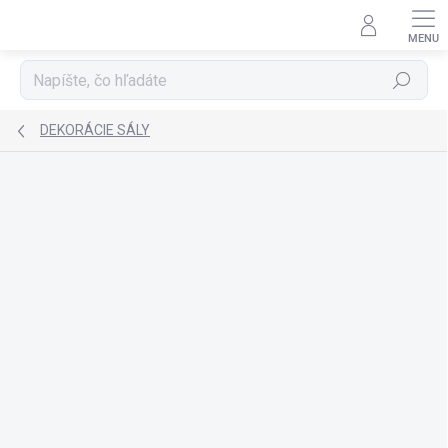
Prejsť
na
obsah
Hľadať
DEKORÁCIE SÁLY