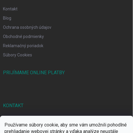
Kontakt
Blog
Ochrana osobných údajov
Obchodné podmienky
Reklamačný poriadok
Súbory Cookies
PRIJÍMAME ONLINE PLATBY
KONTAKT
markbal
@
markbal.sk
Používame súbory cookie, aby sme vám umožnili pohodlné
0905/458 656
prehliadanie webovej stránky a vďaka analýze neustále