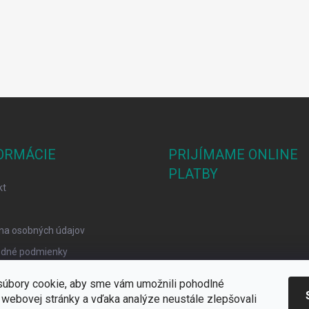
ORMÁCIE
PRIJÍMAME ONLINE
PLATBY
kt
na osobných údajov
dné podmienky
mačný poriadok
úbory cookie, aby sme vám umožnili pohodlné
y Cookies
 webovej stránky a vďaka analýze neustále zlepšovali