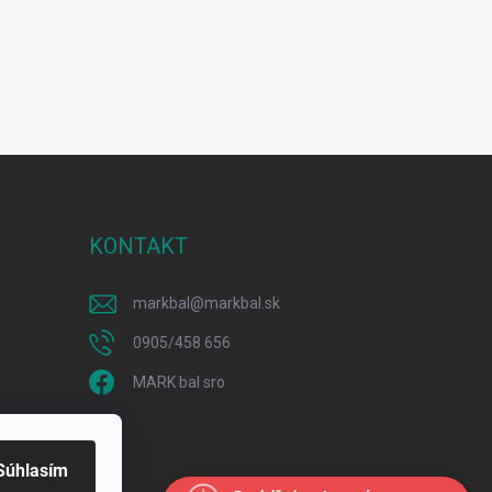
KONTAKT
markbal
@
markbal.sk
0905/458 656
MARK bal sro
Súhlasím