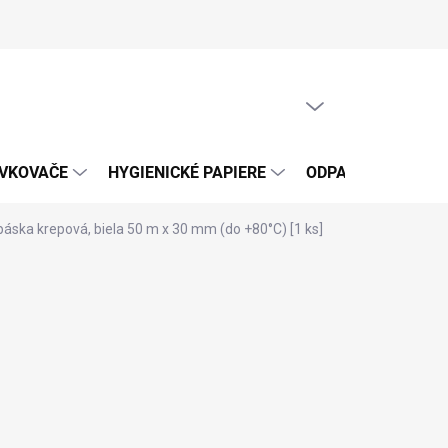
PRÁZDNY KOŠÍK
NÁKUPNÝ
KOŠÍK
ÁVKOVAČE
HYGIENICKÉ PAPIERE
ODPADOVÉ VRECIA
páska krepová, biela 50 m x 30 mm (do +80°C) [1 ks]