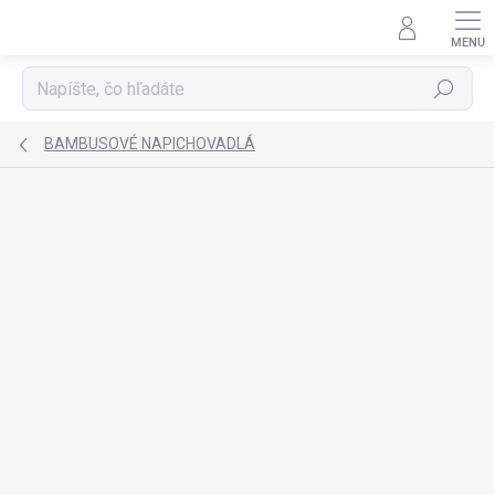
Prejsť
na
obsah
Hľadať
BAMBUSOVÉ NAPICHOVADLÁ