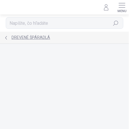
Prejsť
na
obsah
Hľadať
DREVENÉ ŠPÁRADLÁ