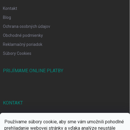
Kontakt
Blog
Ochrana osobných údajov
Obchodné podmienky
Reklamačný poriadok
Súbory Cookies
PRIJÍMAME ONLINE PLATBY
KONTAKT
markbal
@
markbal.sk
Používame súbory cookie, aby sme vám umožnili pohodlné
0905/458 656
prehliadanie webovej stránky a vďaka analýze neustále