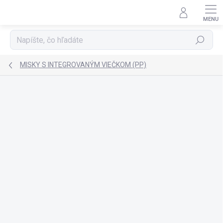
Prejsť
na
obsah
Hľadať
MISKY S INTEGROVANÝM VIEČKOM (PP)