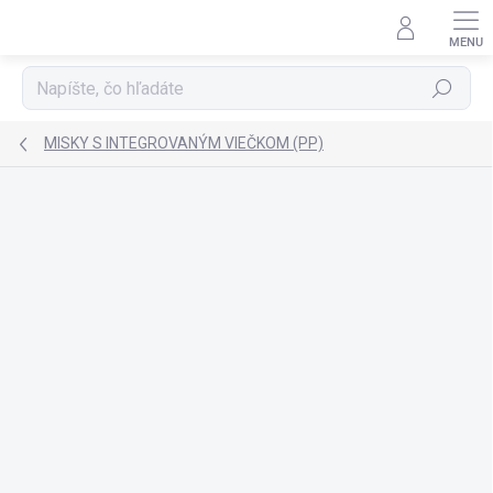
Prejsť
na
obsah
Hľadať
MISKY S INTEGROVANÝM VIEČKOM (PP)