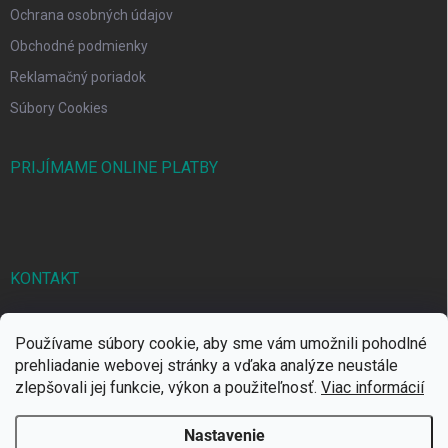
Ochrana osobných údajov
Obchodné podmienky
Reklamačný poriadok
Súbory Cookies
PRIJÍMAME ONLINE PLATBY
KONTAKT
markbal
@
markbal.sk
Používame súbory cookie, aby sme vám umožnili pohodlné
0905/458 656
prehliadanie webovej stránky a vďaka analýze neustále
zlepšovali jej funkcie, výkon a použiteľnosť.
Viac informácií
MARK bal sro
Nastavenie