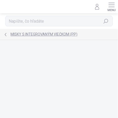
Prejsť
na
obsah
Hľadať
MISKY S INTEGROVANÝM VIEČKOM (PP)