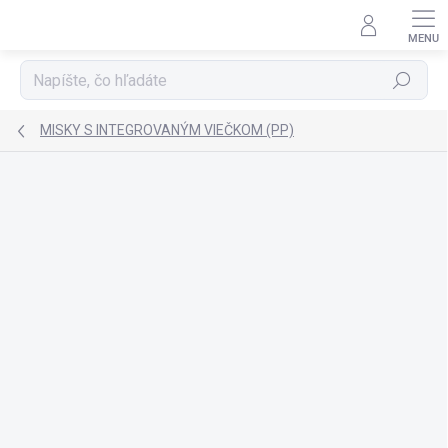
Prejsť
na
obsah
Hľadať
MISKY S INTEGROVANÝM VIEČKOM (PP)