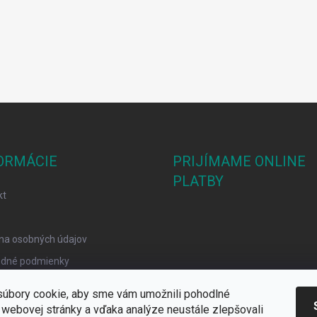
ORMÁCIE
PRIJÍMAME ONLINE
PLATBY
kt
na osobných údajov
dné podmienky
mačný poriadok
úbory cookie, aby sme vám umožnili pohodlné
y Cookies
 webovej stránky a vďaka analýze neustále zlepšovali