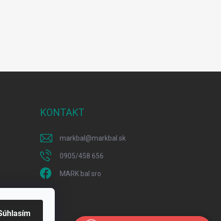
KONTAKT
markbal
@
markbal.sk
0905/458 656
MARK bal sro
Súhlasím