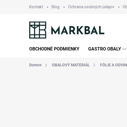
Prejsť
Kontakt
Blog
Ochrana osobných údajov
O
na
obsah
OBCHODNÉ PODMIENKY
GASTRO OBALY
Domov
OBALOVÝ MATERIÁL
FÓLIE A ODVI