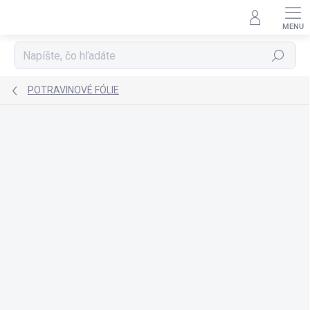
Prejsť
na
obsah
Hľadať
POTRAVINOVÉ FÓLIE