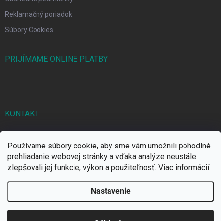
Reklamačný poriadok
Súbory Cookies
PRIJÍMAME ONLINE PLATBY
KONTAKT
markbal
@
markbal.sk
Používame súbory cookie, aby sme vám umožnili pohodlné
0905/458 656
prehliadanie webovej stránky a vďaka analýze neustále
zlepšovali jej funkcie, výkon a použiteľnosť.
Viac informácií
MARK bal sro
Nastavenie
Copyright 2026
MARKBAL.SK
. Všetky práva vyhradené.