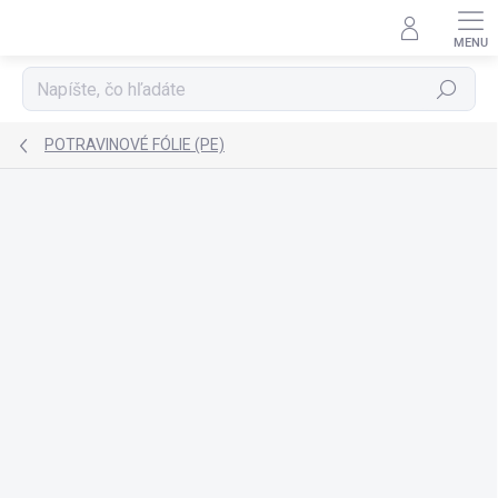
Prejsť
na
obsah
Hľadať
POTRAVINOVÉ FÓLIE (PE)