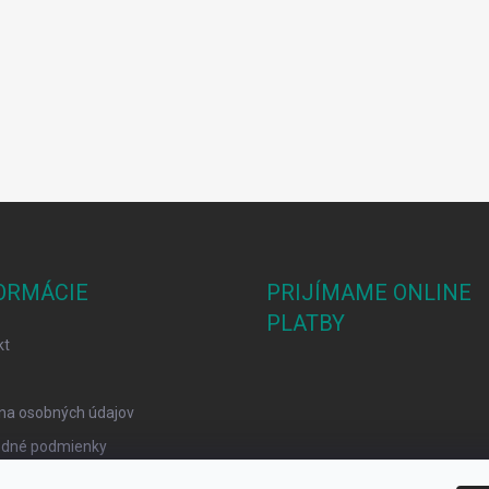
ORMÁCIE
PRIJÍMAME ONLINE
PLATBY
kt
na osobných údajov
dné podmienky
mačný poriadok