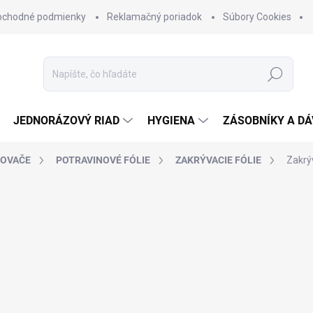
bchodné podmienky
Reklamačný poriadok
Súbory Cookies
Hľadať
JEDNORÁZOVÝ RIAD
HYGIENA
ZÁSOBNÍKY A D
NOVAČE
POTRAVINOVÉ FÓLIE
ZAKRÝVACIE FÓLIE
Zakrýv