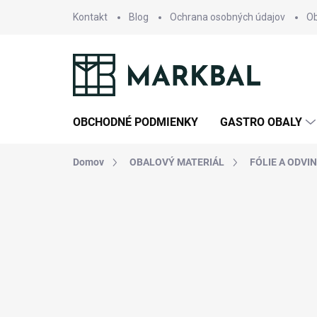
Prejsť
Kontakt
Blog
Ochrana osobných údajov
O
na
obsah
OBCHODNÉ PODMIENKY
GASTRO OBALY
Domov
OBALOVÝ MATERIÁL
FÓLIE A ODVI