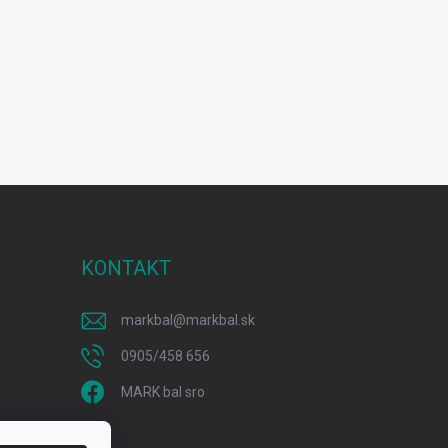
KONTAKT
markbal
@
markbal.sk
0905/458 656
MARK bal sro