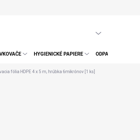
PRÁZDNY KOŠÍK
NÁKUPNÝ
KOŠÍK
ÁVKOVAČE
HYGIENICKÉ PAPIERE
ODPADOVÉ VRECIA
acia fólia HDPE 4 x 5 m, hrúbka 6mikrónov [1 ks]