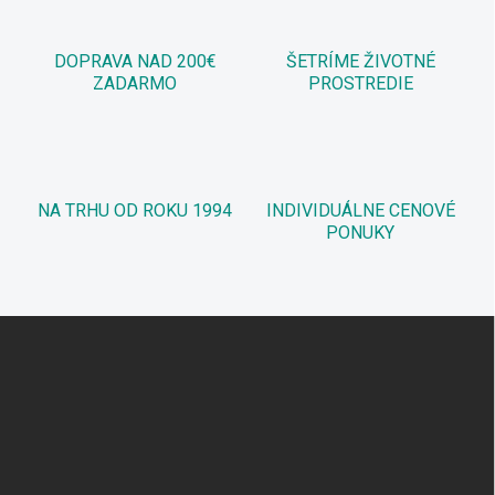
DOPRAVA NAD 200€
ŠETRÍME ŽIVOTNÉ
ZADARMO
PROSTREDIE
NA TRHU OD ROKU 1994
INDIVIDUÁLNE CENOVÉ
PONUKY
Z
á
p
ä
t
i
e