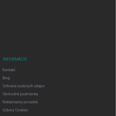
Z
á
p
ä
t
i
e
INFORMÁCIE
Kontakt
Blog
Ochrana osobných údajov
Obchodné podmienky
Reklamačný poriadok
Súbory Cookies