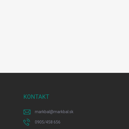
KONTAKT
markbal
@
markbal.sk
0905/458 656