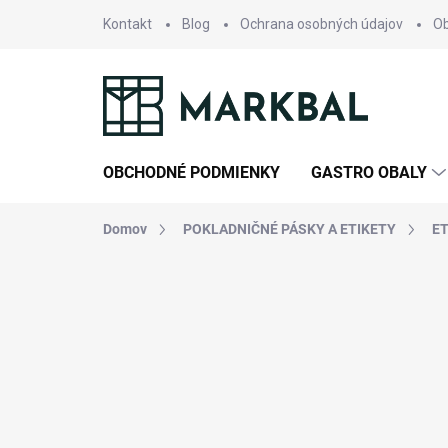
Prejsť
Kontakt
Blog
Ochrana osobných údajov
O
na
obsah
OBCHODNÉ PODMIENKY
GASTRO OBALY
Domov
POKLADNIČNÉ PÁSKY A ETIKETY
ET