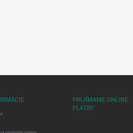
ORMÁCIE
PRIJÍMAME ONLINE
PLATBY
kt
na osobných údajov