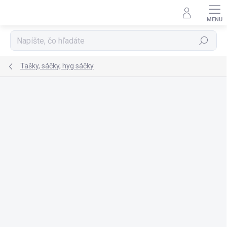
Prejsť
na
obsah
Hľadať
Tašky, sáčky, hyg sáčky