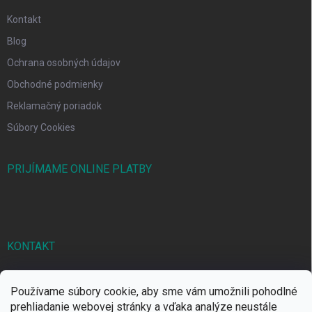
Kontakt
Blog
Ochrana osobných údajov
Obchodné podmienky
Reklamačný poriadok
Súbory Cookies
PRIJÍMAME ONLINE PLATBY
KONTAKT
markbal
@
markbal.sk
Používame súbory cookie, aby sme vám umožnili pohodlné
0905/458 656
prehliadanie webovej stránky a vďaka analýze neustále