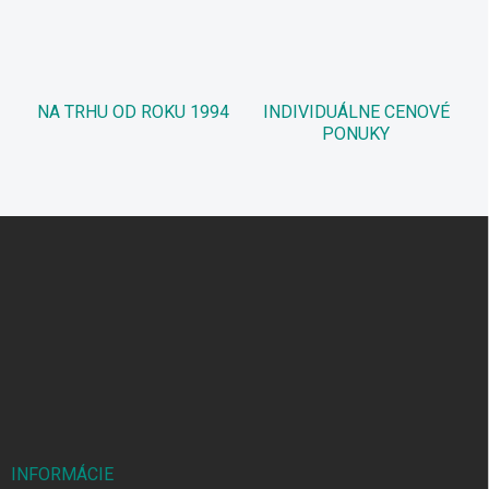
NA TRHU OD ROKU 1994
INDIVIDUÁLNE CENOVÉ
PONUKY
Z
á
p
ä
t
i
e
INFORMÁCIE